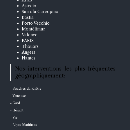
Ajaccio
Sarrola Carcopino
Bastia
Porto Vecchio
Montélimar
Valence
PARIS
Thouars
Angers
Nantes
Nos interventions les plus fréquentes
géographiquement:
- Bouches du Rhône
- Vaucluse
- Gard
- Hérault
- Var
- Alpes Maritimes