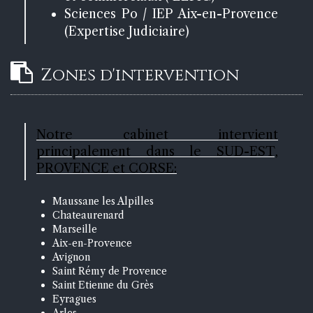
Sciences Po / IEP Aix-en-Provence
(Expertise Judiciaire)
Zones d'intervention
Notre cabinet intervient
principalement dans le SUD-EST,
PROVENCE et CORSE:
Maussane les Alpilles
Chateaurenard
Marseille
Aix-en-Provence
Avignon
Saint Rémy de Provence
Saint Etienne du Grès
Eyragues
Arles