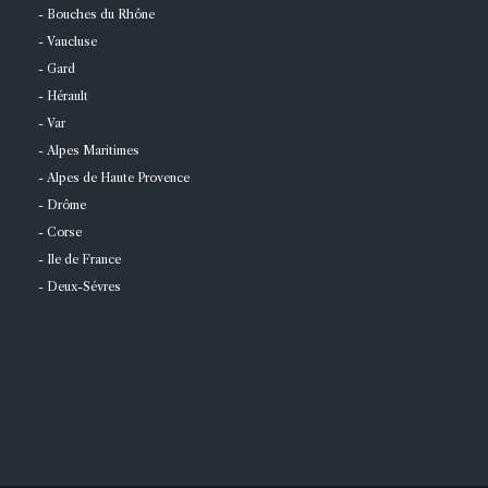
- Bouches du Rhône
- Vaucluse
- Gard
- Hérault
- Var
- Alpes Maritimes
- Alpes de Haute Provence
- Drôme
- Corse
- Ile de France
- Deux-Sévres